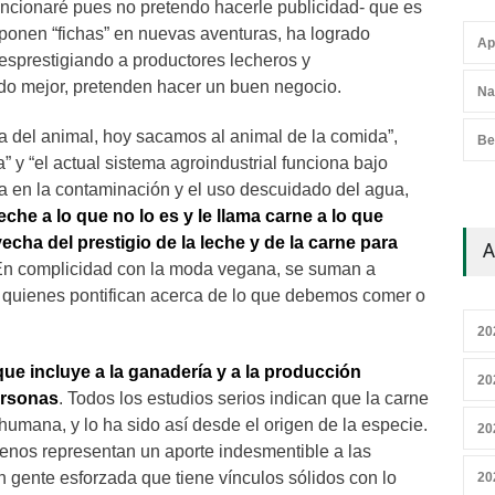
cionaré pues no pretendo hacerle publicidad- que es
 ponen “fichas” en nuevas aventuras, ha logrado
Ap
esprestigiando a productores lecheros y
o mejor, pretenden hacer un buen negocio.
Na
a del animal, hoy sacamos al animal de la comida”,
Be
 y “el actual sistema agroindustrial funciona bajo
sa en la contaminación y el uso descuidado del agua,
che a lo que no lo es y le llama carne a lo que
cha del prestigio de la leche y de la carne para
A
n complicidad con la moda vegana, se suman a
 a quienes pontifican acerca de lo que debemos comer o
20
 que incluye a la ganadería y a la producción
20
ersonas
. Todos los estudios serios indican que la carne
 humana, y lo ha sido así desde el origen de la especie.
20
enos representan un aporte indesmentible a las
n gente esforzada que tiene vínculos sólidos con lo
20