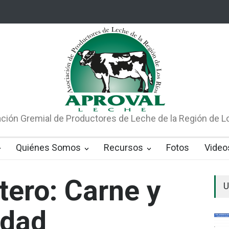
ile 1 proviene de la Región de Los Ríos
El consumo de lácteos en Ch
ción Gremial de Productores de Leche de la Región de L
Quiénes Somos
Recursos
Fotos
Video
ero: Carne y
U
rdad