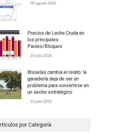
05 agosto 2026
Precios de Leche Cruda en
los principales
Países/Bloques
15 julio 2026
Bruselas cambia el relato: la
ganadería deja de ser un
problema para convertirse en
un sector estratégico
15 julio 2026
Un camino con sentido
rtículos por Categoría
05 julio 2026