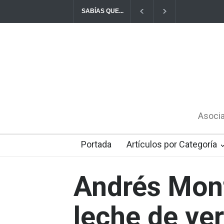
SABÍAS QUE...
De cada 3 litros de leche que se producen en Ch
Asocia
Portada
Artículos por Categoría
Andrés Mont
leche de ve