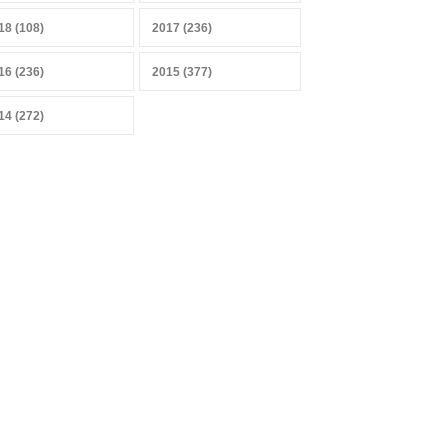
Sobrevivir a la IA, sensores y
datos
18 (108)
2017 (236)
27 abril 2026
16 (236)
2015 (377)
14 (272)
Mercado heterogéneo
13 abril 2026
Combustibles y producción
de alimentos
29 marzo 2026