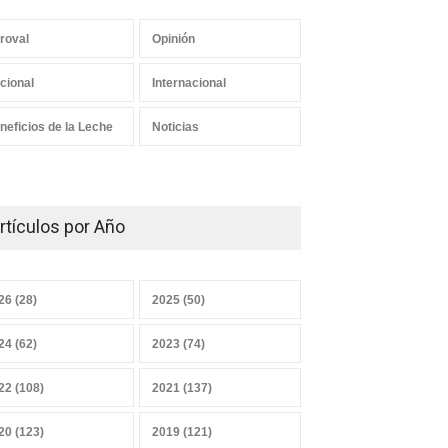
roval
Opinión
Los mensajes correctos
cional
Internacional
21 junio 2026
neficios de la Leche
Noticias
¿Y el Censo Agropecuario
cuándo?
rtículos por Año
07 junio 2026
26 (28)
2025 (50)
Convicciones gremiales
24 (62)
2023 (74)
25 mayo 2026
22 (108)
2021 (137)
20 (123)
2019 (121)