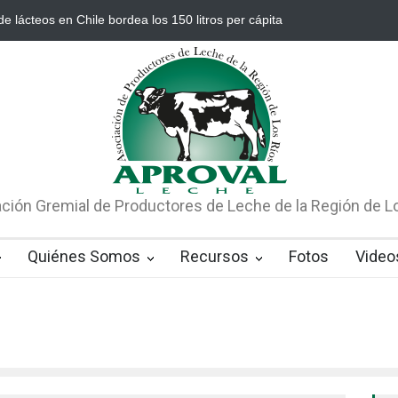
ío Bueno es la comuna que más leche produce en Chile (15%)
De c
ción Gremial de Productores de Leche de la Región de L
Quiénes Somos
Recursos
Fotos
Video