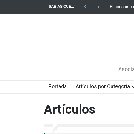
El consumo de lácteos en Chile bordea los 150 litros per cápita
R
SABÍAS QUE...
Asocia
Portada
Artículos por Categoría
Artículos