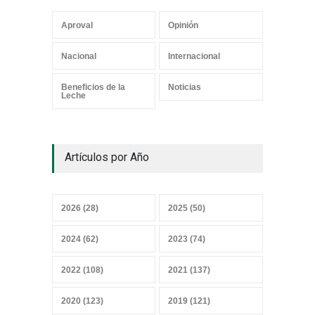
Aproval
Opinión
Los mensajes correctos
Nacional
Internacional
21 junio 2026
Beneficios de la
Noticias
Leche
¿Y el Censo Agropecuario
Artículos por Año
cuándo?
07 junio 2026
2026 (28)
2025 (50)
Convicciones gremiales
2024 (62)
2023 (74)
25 mayo 2026
2022 (108)
2021 (137)
2020 (123)
2019 (121)