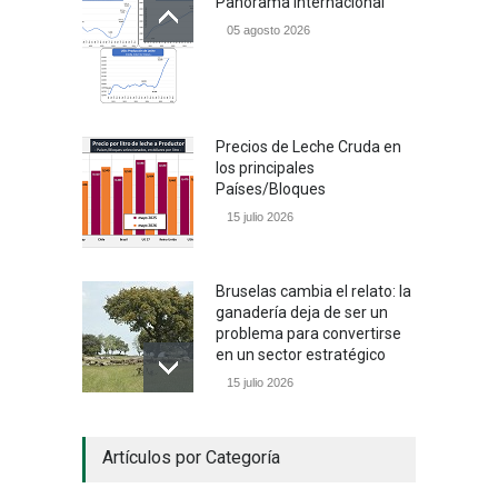
Panorama internacional
05 agosto 2026
Precios de Leche Cruda en
los principales
Países/Bloques
15 julio 2026
Bruselas cambia el relato: la
ganadería deja de ser un
problema para convertirse
en un sector estratégico
15 julio 2026
Un camino con sentido
Artículos por Categoría
05 julio 2026