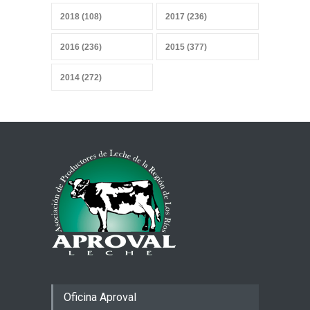
Sobrevivir a la IA, sensores y
2018 (108)
2017 (236)
datos
27 abril 2026
2016 (236)
2015 (377)
2014 (272)
Mercado heterogéneo
13 abril 2026
Combustibles y producción
de alimentos
29 marzo 2026
Oficina Aproval