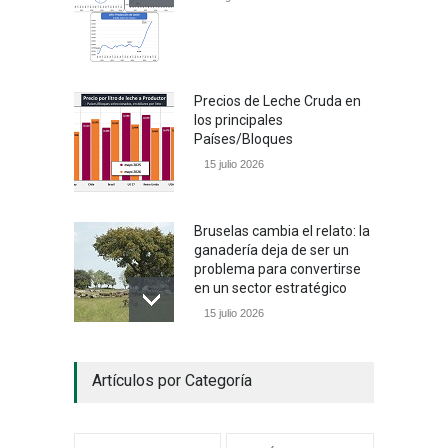
Precios de Leche Cruda en
los principales
Países/Bloques
15 julio 2026
Bruselas cambia el relato: la
ganadería deja de ser un
problema para convertirse
en un sector estratégico
15 julio 2026
Un camino con sentido
Artículos por Categoría
05 julio 2026