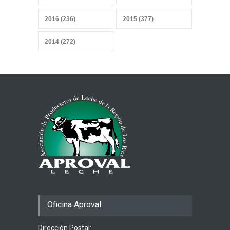
datos
27 abril 2026
2016 (236)
2015 (377)
2014 (272)
Mercado heterogéneo
13 abril 2026
Combustibles y producción
de alimentos
29 marzo 2026
Oficina Aproval
Dirección Postal: