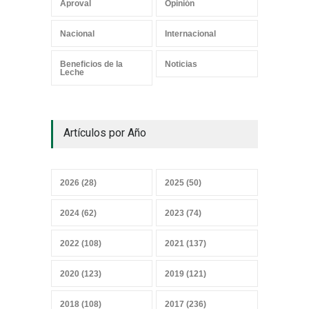
Aproval
Opinión
Los mensajes correctos
Nacional
Internacional
21 junio 2026
Beneficios de la
Noticias
Leche
¿Y el Censo Agropecuario
Artículos por Año
cuándo?
07 junio 2026
2026 (28)
2025 (50)
Convicciones gremiales
2024 (62)
2023 (74)
25 mayo 2026
2022 (108)
2021 (137)
2020 (123)
2019 (121)
Sobrevivir a la IA, sensores y
2018 (108)
2017 (236)