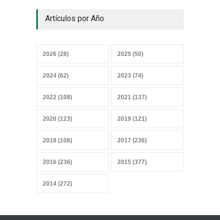
¿Y el Censo Agropecuario
Artículos por Año
cuándo?
07 junio 2026
2026 (28)
2025 (50)
Convicciones gremiales
2024 (62)
2023 (74)
25 mayo 2026
2022 (108)
2021 (137)
2020 (123)
2019 (121)
Sobrevivir a la IA, sensores y
2018 (108)
2017 (236)
datos
27 abril 2026
2016 (236)
2015 (377)
2014 (272)
Mercado heterogéneo
13 abril 2026