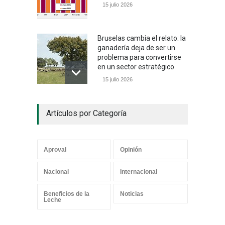
15 julio 2026
Bruselas cambia el relato: la
ganadería deja de ser un
problema para convertirse
en un sector estratégico
15 julio 2026
Un camino con sentido
Artículos por Categoría
05 julio 2026
Aproval
Opinión
Los mensajes correctos
Nacional
Internacional
21 junio 2026
Beneficios de la
Noticias
Leche