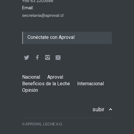
+56 63 2203588
Email:
secretaria@aproval.cl
Conéctate con Aproval
Nacional
Aproval
Beneficios de la Leche
Internacional
Opinión
subir
© APROVAL LECHE A.G.