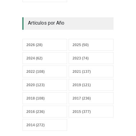
¿Y el Censo Agropecuario
Artículos por Año
cuándo?
07 junio 2026
2026 (28)
2025 (50)
Convicciones gremiales
2024 (62)
2023 (74)
25 mayo 2026
2022 (108)
2021 (137)
2020 (123)
2019 (121)
Sobrevivir a la IA, sensores y
2018 (108)
2017 (236)
datos
27 abril 2026
2016 (236)
2015 (377)
2014 (272)
Mercado heterogéneo