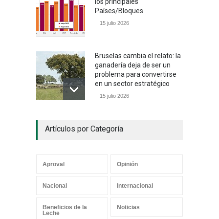
los principales
Países/Bloques
15 julio 2026
Bruselas cambia el relato: la
ganadería deja de ser un
problema para convertirse
en un sector estratégico
15 julio 2026
Un camino con sentido
Artículos por Categoría
05 julio 2026
Aproval
Opinión
Los mensajes correctos
Nacional
Internacional
21 junio 2026
Beneficios de la
Noticias
Leche