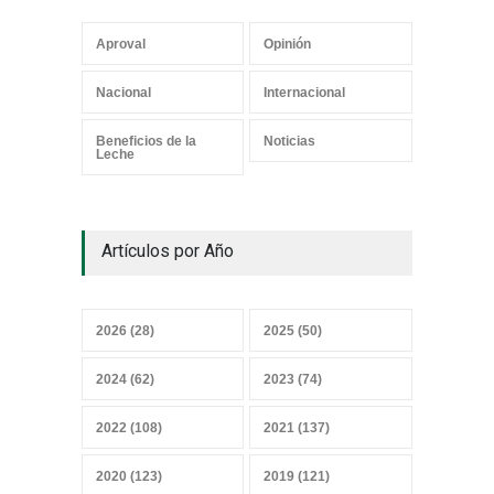
Aproval
Opinión
Los mensajes correctos
Nacional
Internacional
21 junio 2026
Beneficios de la
Noticias
Leche
¿Y el Censo Agropecuario
Artículos por Año
cuándo?
07 junio 2026
2026 (28)
2025 (50)
Convicciones gremiales
2024 (62)
2023 (74)
25 mayo 2026
2022 (108)
2021 (137)
2020 (123)
2019 (121)