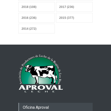
Sobrevivir a la IA, sensores y
2018 (108)
2017 (236)
datos
27 abril 2026
2016 (236)
2015 (377)
2014 (272)
Mercado heterogéneo
13 abril 2026
Combustibles y producción
de alimentos
29 marzo 2026
Oficina Aproval