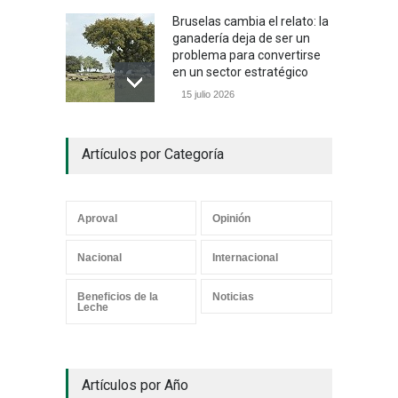
Bruselas cambia el relato: la
ganadería deja de ser un
problema para convertirse
en un sector estratégico
15 julio 2026
Un camino con sentido
Artículos por Categoría
05 julio 2026
Aproval
Opinión
Los mensajes correctos
Nacional
Internacional
21 junio 2026
Beneficios de la
Noticias
Leche
¿Y el Censo Agropecuario
Artículos por Año
cuándo?