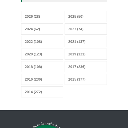
07 junio 2026
2026 (28)
2025 (50)
Convicciones gremiales
2024 (62)
2023 (74)
25 mayo 2026
2022 (108)
2021 (137)
2020 (123)
2019 (121)
Sobrevivir a la IA, sensores y
2018 (108)
2017 (236)
datos
27 abril 2026
2016 (236)
2015 (377)
2014 (272)
Mercado heterogéneo
13 abril 2026