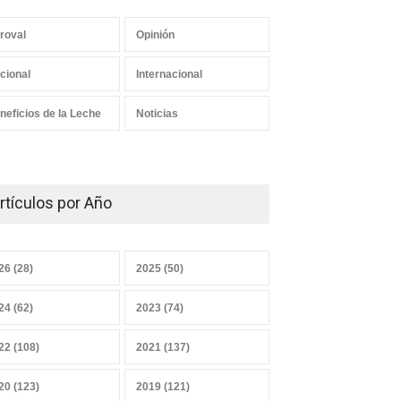
roval
Opinión
Los mensajes correctos
cional
Internacional
21 junio 2026
neficios de la Leche
Noticias
¿Y el Censo Agropecuario
cuándo?
rtículos por Año
07 junio 2026
26 (28)
2025 (50)
Convicciones gremiales
24 (62)
2023 (74)
25 mayo 2026
22 (108)
2021 (137)
20 (123)
2019 (121)