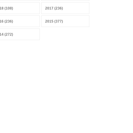
Sobrevivir a la IA, sensores y
datos
18 (108)
2017 (236)
27 abril 2026
16 (236)
2015 (377)
14 (272)
Mercado heterogéneo
13 abril 2026
Combustibles y producción
de alimentos
29 marzo 2026