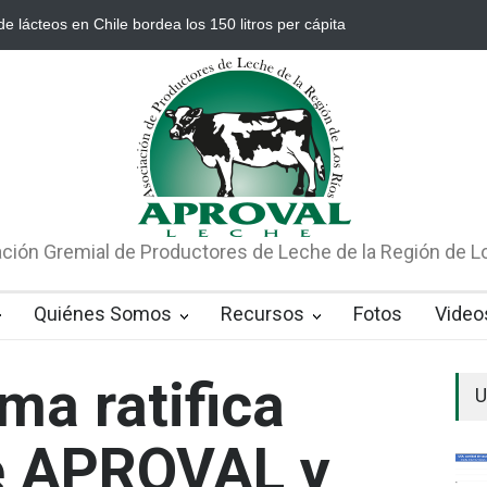
e lácteos en Chile bordea los 150 litros per cápita
Río Bueno es la
ción Gremial de Productores de Leche de la Región de L
Quiénes Somos
Recursos
Fotos
Video
ma ratifica
U
e APROVAL y