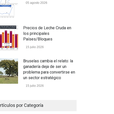
05 agosto 2026
Precios de Leche Cruda en
los principales
Países/Bloques
15 julio 2026
Bruselas cambia el relato: la
ganadería deja de ser un
problema para convertirse en
un sector estratégico
15 julio 2026
Un camino con sentido
rtículos por Categoría
05 julio 2026