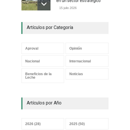
en un sector estratégico
15 julio 2026
Un camino con sentido
Artículos por Categoría
05 julio 2026
Aproval
Opinión
Los mensajes correctos
Nacional
Internacional
21 junio 2026
Beneficios de la
Noticias
Leche
¿Y el Censo Agropecuario
Artículos por Año
cuándo?
07 junio 2026
2026 (28)
2025 (50)