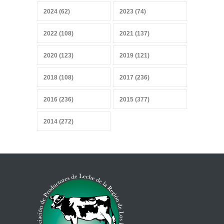
Convicciones gremiales
2024 (62)
2023 (74)
25 mayo 2026
2022 (108)
2021 (137)
2020 (123)
2019 (121)
Sobrevivir a la IA, sensores y
2018 (108)
2017 (236)
datos
27 abril 2026
2016 (236)
2015 (377)
2014 (272)
Mercado heterogéneo
13 abril 2026
Combustibles y producción
de alimentos