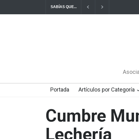
SABÍAS QUE...
De cada 3 litros de leche que se producen en
Asocia
Portada
Artículos por Categoría
Cumbre Mun
Lechería