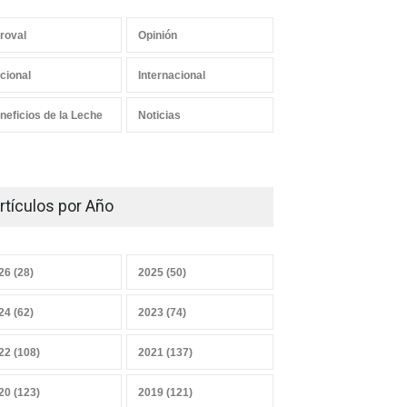
roval
Opinión
Los mensajes correctos
cional
Internacional
21 junio 2026
neficios de la Leche
Noticias
¿Y el Censo Agropecuario
cuándo?
rtículos por Año
07 junio 2026
26 (28)
2025 (50)
Convicciones gremiales
24 (62)
2023 (74)
25 mayo 2026
22 (108)
2021 (137)
20 (123)
2019 (121)