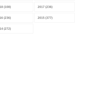
Sobrevivir a la IA, sensores y
datos
18 (108)
2017 (236)
27 abril 2026
16 (236)
2015 (377)
14 (272)
Mercado heterogéneo
13 abril 2026
Combustibles y producción
de alimentos
29 marzo 2026