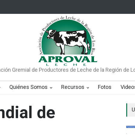
 Chile 1 proviene de la Región de Los Ríos
El consumo de lácteos en
ción Gremial de Productores de Leche de la Región de L
Quiénes Somos
Recursos
Fotos
Video
dial de
U