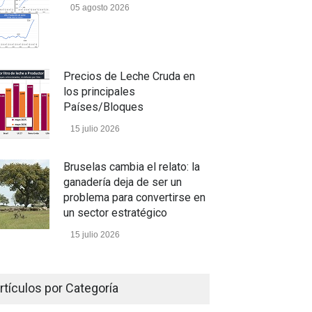
05 agosto 2026
Precios de Leche Cruda en
los principales
Países/Bloques
15 julio 2026
Bruselas cambia el relato: la
ganadería deja de ser un
problema para convertirse en
un sector estratégico
15 julio 2026
Un camino con sentido
rtículos por Categoría
05 julio 2026